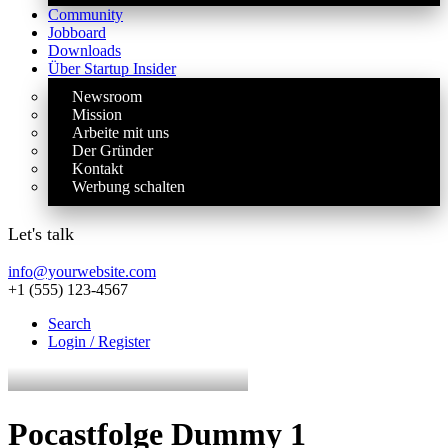
Community
Jobboard
Downloads
Über Startup Insider
Newsroom
Mission
Arbeite mit uns
Der Gründer
Kontakt
Werbung schalten
Let's talk
info@yourwebsite.com
+1 (555) 123-4567
Search
Login / Register
Pocastfolge Dummy 1