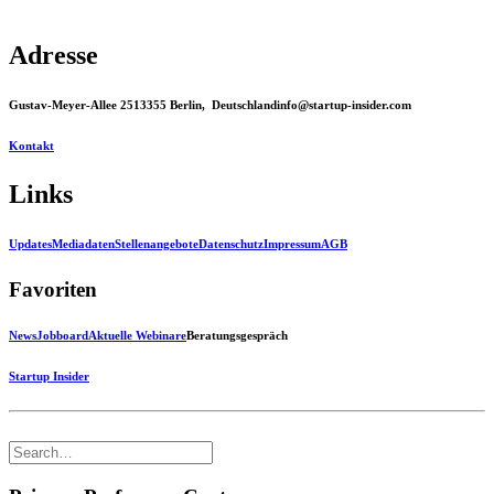
Adresse
Gustav-Meyer-Allee 25
13355 Berlin, Deutschland
info@startup-insider.com
Kontakt
Links
Updates
Mediadaten
Stellenangebote
Datenschutz
Impressum
AGB
Favoriten
News
Jobboard
Aktuelle Webinare
Beratungsgespräch
Startup Insider