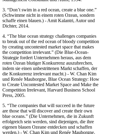
3. “Don’t swim in a red ocean, create a blue one.”
(Schwimme nicht in einem roten Ozean, sondern
schaffe einen blauen.) - Amit Kalantri, Autor und
Dichter, 2014.
4. “The blue ocean strategy challenges companies
to break out of the red ocean of bloody competition
by creating uncontested market space that makes
the competition irrelevant.” (Die Blue-Ocean-
Strategie fordert Unternehmen heraus, aus dem
roten Ozean blutiger Konkurrenz auszubrechen,
indem sie einen unbestrittenen Markt schaffen, der
die Konkurrenz irrelevant macht.) - W. Chan Kim
und Renée Mauborgne, Blue Ocean Strategy: How
to Create Uncontested Market Space and Make the
Competition Irrelevant, Harvard Business School
Press, 2005.
5. “The companies that will succeed in the future
are those that will discover and create their own
blue oceans.” (Die Unternehmen, die in Zukunft
erfolgreich sein werden, sind diejenigen, die ihre
eigenen blauen Ozeane entdecken und schaffen
werden.) - W. Chan Kim und Renée Mauborgne,