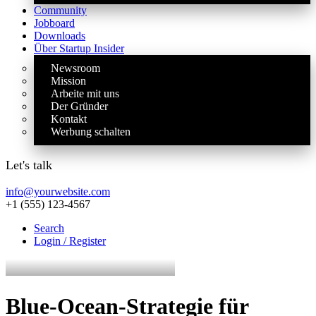
Community
Jobboard
Downloads
Über Startup Insider
Newsroom
Mission
Arbeite mit uns
Der Gründer
Kontakt
Werbung schalten
Let's talk
info@yourwebsite.com
+1 (555) 123-4567
Search
Login / Register
Blue-Ocean-Strategie für