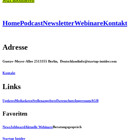
Jetzt abonnieren
Home
Podcast
Newsletter
Webinare
Kontakt
Adresse
Gustav-Meyer-Allee 25
13355 Berlin, Deutschland
info@startup-insider.com
Kontakt
Links
Updates
Mediadaten
Stellenangebote
Datenschutz
Impressum
AGB
Favoriten
News
Jobboard
Aktuelle Webinare
Beratungsgespräch
Startup Insider