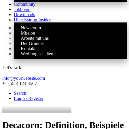
Community
Jobboard
Downloads
Über Startup Insider
Newsroom
Mission
Arbeite mit uns
Der Gründer
Kontakt
Werbung schalten
Let's talk
info@yourwebsite.com
+1 (555) 123-4567
Search
Login / Register
Decacorn: Definition, Beispiele