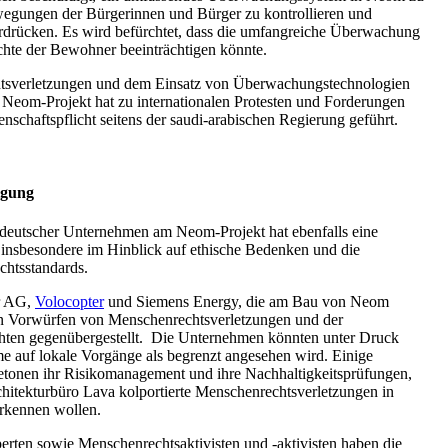
egungen der Bürgerinnen und Bürger zu kontrollieren und
erdrücken. Es wird befürchtet, dass die umfangreiche Überwachung
chte der Bewohner beeinträchtigen könnte.
htsverletzungen und dem Einsatz von Überwachungstechnologien
eom-Projekt hat zu internationalen Protesten und Forderungen
schaftspflicht seitens der saudi-arabischen Regierung geführt.
igung
 deutscher Unternehmen am Neom-Projekt hat ebenfalls eine
 insbesondere im Hinblick auf ethische Bedenken und die
htsstandards.
r AG,
Volocopter
und Siemens Energy, die am Bau von Neom
 den Vorwürfen von Menschenrechtsverletzungen und der
hten gegenübergestellt. Die Unternehmen könnten unter Druck
me auf lokale Vorgänge als begrenzt angesehen wird. Einige
tonen ihr Risikomanagement und ihre Nachhaltigkeitsprüfungen,
hitekturbüro Lava kolportierte Menschenrechtsverletzungen in
erkennen wollen.
rten sowie Menschenrechtsaktivisten und -aktivisten haben die