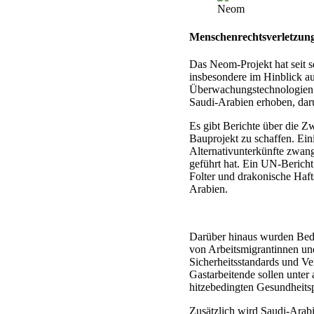
Neom
Menschenrechtsverletzun
Das Neom-Projekt hat seit 
insbesondere im Hinblick a
Überwachungstechnologien.
Saudi-Arabien erhoben, da
Es gibt Berichte über die 
Bauprojekt zu schaffen. E
Alternativunterkünfte zwan
geführt hat. Ein UN-Berich
Folter und drakonische Haft
Arabien.
Darüber hinaus wurden Bede
von Arbeitsmigrantinnen un
Sicherheitsstandards und Ve
Gastarbeitende sollen unter
hitzebedingten Gesundheitsp
Zusätzlich wird Saudi-Arab