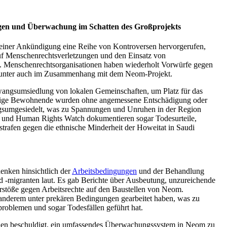
gen und Überwachung im Schatten des Großprojekts
seiner Ankündigung eine Reihe von Kontroversen hervorgerufen,
uf Menschenrechtsverletzungen und den Einsatz von
 Menschenrechtsorganisationen haben wiederholt Vorwürfe gegen
runter auch im Zusammenhang mit dem Neom-Projekt.
Zwangsumsiedlung von lokalen Gemeinschaften, um Platz für das
inige Bewohnende wurden ohne angemessene Entschädigung oder
gsumgesiedelt, was zu Spannungen und Unruhen in der Region
t und Human Rights Watch dokumentieren sogar Todesurteile,
strafen gegen die ethnische Minderheit der Howeitat in Saudi
nken hinsichtlich der
Arbeitsbedingungen
und der Behandlung
d -migranten laut. Es gab Berichte über Ausbeutung, unzureichende
rstöße gegen Arbeitsrechte auf den Baustellen von Neom.
 anderem unter prekären Bedingungen gearbeitet haben, was zu
roblemen und sogar Todesfällen geführt hat.
ien beschuldigt, ein umfassendes Überwachungssystem in Neom zu