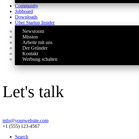
Community
Jobboard
Downloads
Über Startup Insider
Newsroom
Mission
Arbeite mit uns
Der Gründer
Kontakt
Werbung schalten
Let's talk
info@yourwebsite.com
+1 (555) 123-4567
Search