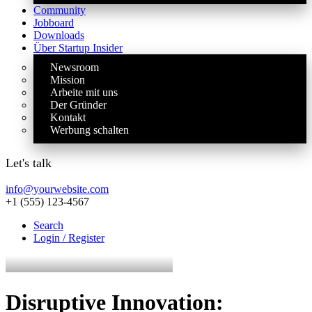
Community
Jobboard
Downloads
Über Startup Insider
Newsroom
Mission
Arbeite mit uns
Der Gründer
Kontakt
Werbung schalten
Let's talk
info@yourwebsite.com
+1 (555) 123-4567
Search
Login / Register
Disruptive Innovation: