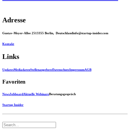
Adresse
Gustav-Meyer-Allee 25
13355 Berlin, Deutschland
info@startup-insider.com
Kontakt
Links
Updates
Mediadaten
Stellenangebote
Datenschutz
Impressum
AGB
Favoriten
News
Jobboard
Aktuelle Webinare
Beratungsgespräch
Startup Insider