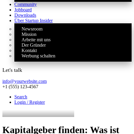
Community
Jobboard
Downloads
Über Startup Insider
Newsroom
Mission
Arbeite mit uns
Der Gründer
Kontakt
Werbung schalten
Let's talk
info@yourwebsite.com
+1 (555) 123-4567
Search
Login / Register
Kapitalgeber finden: Was ist