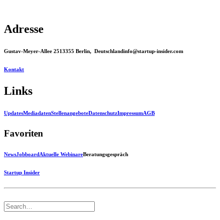
Adresse
Gustav-Meyer-Allee 25
13355 Berlin, Deutschland
info@startup-insider.com
Kontakt
Links
Updates
Mediadaten
Stellenangebote
Datenschutz
Impressum
AGB
Favoriten
News
Jobboard
Aktuelle Webinare
Beratungsgespräch
Startup Insider