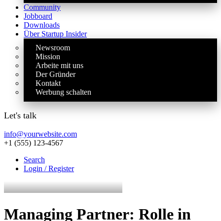
Community
Jobboard
Downloads
Über Startup Insider
Newsroom
Mission
Arbeite mit uns
Der Gründer
Kontakt
Werbung schalten
Let's talk
info@yourwebsite.com
+1 (555) 123-4567
Search
Login / Register
Managing Partner: Rolle in