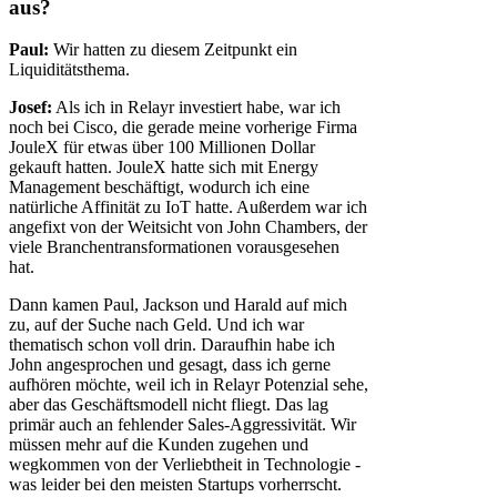
aus?
Paul:
Wir hatten zu diesem Zeitpunkt ein
Liquiditätsthema.
Josef:
Als ich in Relayr investiert habe, war ich
noch bei Cisco, die gerade meine vorherige Firma
JouleX für etwas über 100 Millionen Dollar
gekauft hatten. JouleX hatte sich mit Energy
Management beschäftigt, wodurch ich eine
natürliche Affinität zu IoT hatte. Außerdem war ich
angefixt von der Weitsicht von John Chambers, der
viele Branchentransformationen vorausgesehen
hat.
Dann kamen Paul, Jackson und Harald auf mich
zu, auf der Suche nach Geld. Und ich war
thematisch schon voll drin. Daraufhin habe ich
John angesprochen und gesagt, dass ich gerne
aufhören möchte, weil ich in Relayr Potenzial sehe,
aber das Geschäftsmodell nicht fliegt. Das lag
primär auch an fehlender Sales-Aggressivität. Wir
müssen mehr auf die Kunden zugehen und
wegkommen von der Verliebtheit in Technologie -
was leider bei den meisten Startups vorherrscht.