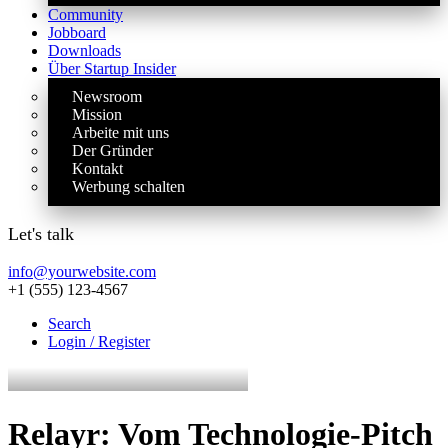
Community
Jobboard
Downloads
Über Startup Insider
Newsroom
Mission
Arbeite mit uns
Der Gründer
Kontakt
Werbung schalten
Let's talk
info@yourwebsite.com
+1 (555) 123-4567
Search
Login / Register
Relayr: Vom Technologie-Pitch