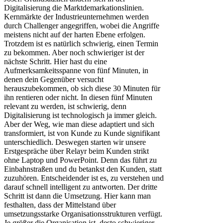
Digitalisierung die Marktdemarkationslinien.
Kernmärkte der Industrieunternehmen werden
durch Challenger angegriffen, wobei die Angriffe
meistens nicht auf der harten Ebene erfolgen.
Trotzdem ist es natürlich schwierig, einen Termin
zu bekommen. Aber noch schwieriger ist der
nächste Schritt. Hier hast du eine
Aufmerksamkeitsspanne von fünf Minuten, in
denen dein Gegenüber versucht
herauszubekommen, ob sich diese 30 Minuten für
ihn rentieren oder nicht. In diesen fünf Minuten
relevant zu werden, ist schwierig, denn
Digitalisierung ist technologisch ja immer gleich.
Aber der Weg, wie man diese adaptiert und sich
transformiert, ist von Kunde zu Kunde signifikant
unterschiedlich. Deswegen starten wir unsere
Erstgespräche über Relayr beim Kunden strikt
ohne Laptop und PowerPoint. Denn das führt zu
Einbahnstraßen und du betankst den Kunden, statt
zuzuhören. Entscheidender ist es, zu verstehen und
darauf schnell intelligent zu antworten. Der dritte
Schritt ist dann die Umsetzung. Hier kann man
festhalten, dass der Mittelstand über
umsetzungsstarke Organisationsstrukturen verfügt.
Je größer die Organisation ist, desto schwieriger