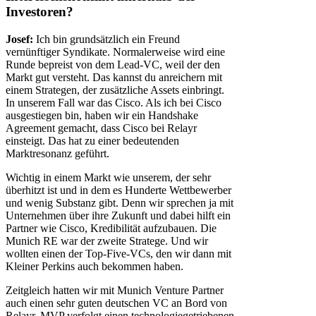
Investoren?
Josef:
Ich bin grundsätzlich ein Freund
vernünftiger Syndikate. Normalerweise wird eine
Runde bepreist von dem Lead-VC, weil der den
Markt gut versteht. Das kannst du anreichern mit
einem Strategen, der zusätzliche Assets einbringt.
In unserem Fall war das Cisco. Als ich bei Cisco
ausgestiegen bin, haben wir ein Handshake
Agreement gemacht, dass Cisco bei Relayr
einsteigt. Das hat zu einer bedeutenden
Marktresonanz geführt.
Wichtig in einem Markt wie unserem, der sehr
überhitzt ist und in dem es Hunderte Wettbewerber
und wenig Substanz gibt. Denn wir sprechen ja mit
Unternehmen über ihre Zukunft und dabei hilft ein
Partner wie Cisco, Kredibilität aufzubauen. Die
Munich RE war der zweite Stratege. Und wir
wollten einen der Top-Five-VCs, den wir dann mit
Kleiner Perkins auch bekommen haben.
Zeitgleich hatten wir mit Munich Venture Partner
auch einen sehr guten deutschen VC an Bord von
Relayr. MVP verfolgt einen technologiegetriebenen