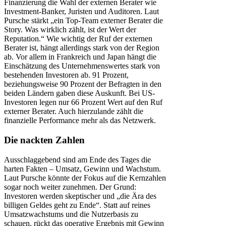
Finanzierung die Wahl der externen Berater wie
Investment-Banker, Juristen und Auditoren. Laut
Pursche stärkt „ein Top-Team externer Berater die
Story. Was wirklich zählt, ist der Wert der
Reputation.“ Wie wichtig der Ruf der externen
Berater ist, hängt allerdings stark von der Region
ab. Vor allem in Frankreich und Japan hängt die
Einschätzung des Unternehmenswertes stark von
bestehenden Investoren ab. 91 Prozent,
beziehungsweise 90 Prozent der Befragten in den
beiden Ländern gaben diese Auskunft. Bei US-
Investoren legen nur 66 Prozent Wert auf den Ruf
externer Berater. Auch hierzulande zählt die
finanzielle Performance mehr als das Netzwerk.
Die nackten Zahlen
Ausschlaggebend sind am Ende des Tages die
harten Fakten – Umsatz, Gewinn und Wachstum.
Laut Pursche könnte der Fokus auf die Kernzahlen
sogar noch weiter zunehmen. Der Grund:
Investoren werden skeptischer und „die Ära des
billigen Geldes geht zu Ende“. Statt auf reines
Umsatzwachstums und die Nutzerbasis zu
schauen, rückt das operative Ergebnis mit Gewinn