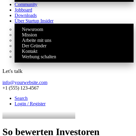
Community
Jobboard
Downloads
Über Startup Insider
Newsroom
Mission
Arbeite mit uns
Der Gründer
Kontakt
Werbung schalten
Let's talk
info@yourwebsite.com
+1 (555) 123-4567
Search
Login / Register
So bewerten Investoren