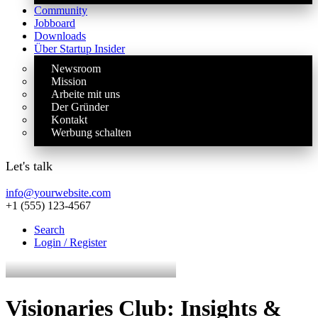
Community
Jobboard
Downloads
Über Startup Insider
Newsroom
Mission
Arbeite mit uns
Der Gründer
Kontakt
Werbung schalten
Let's talk
info@yourwebsite.com
+1 (555) 123-4567
Search
Login / Register
Visionaries Club: Insights &