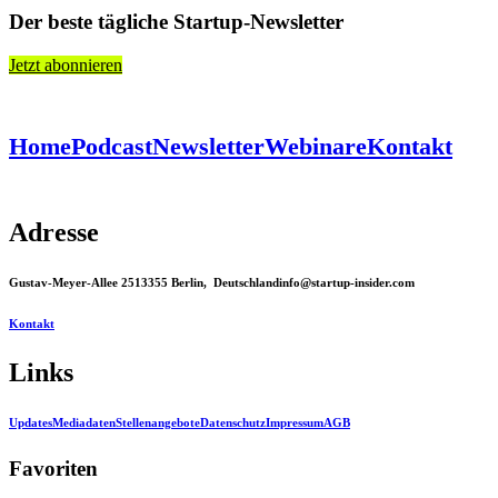
Der beste tägliche Startup-Newsletter
Jetzt abonnieren
Home
Podcast
Newsletter
Webinare
Kontakt
Adresse
Gustav-Meyer-Allee 25
13355 Berlin, Deutschland
info@startup-insider.com
Kontakt
Links
Updates
Mediadaten
Stellenangebote
Datenschutz
Impressum
AGB
Favoriten