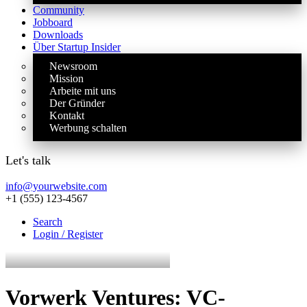
Community
Jobboard
Downloads
Über Startup Insider
Newsroom
Mission
Arbeite mit uns
Der Gründer
Kontakt
Werbung schalten
Let's talk
info@yourwebsite.com
+1 (555) 123-4567
Search
Login / Register
Vorwerk Ventures: VC-