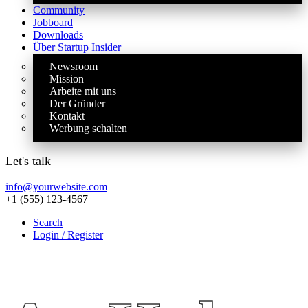
Community
Jobboard
Downloads
Über Startup Insider
Newsroom
Mission
Arbeite mit uns
Der Gründer
Kontakt
Werbung schalten
Let's talk
info@yourwebsite.com
+1 (555) 123-4567
Search
Login / Register