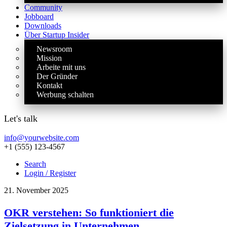
Community
Jobboard
Downloads
Über Startup Insider
Newsroom
Mission
Arbeite mit uns
Der Gründer
Kontakt
Werbung schalten
Let's talk
info@yourwebsite.com
+1 (555) 123-4567
Search
Login / Register
21. November 2025
OKR verstehen: So funktioniert die
Zielsetzung in Unternehmen