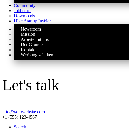
Community
Jobboard
Downloads
Über Startup Insider
Newsroom
Mission
Arbeite mit uns
Der Gründer
Kontakt
Werbung schalten
Let's talk
info@yourwebsite.com
+1 (555) 123-4567
Search