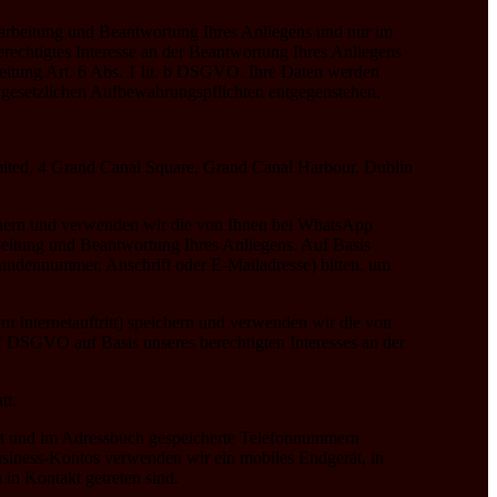
arbeitung und Beantwortung Ihres Anliegens und nur im
erechtigtes Interesse an der Beantwortung Ihres Anliegens
rbeitung Art. 6 Abs. 1 lit. b DSGVO. Ihre Daten werden
e gesetzlichen Aufbewahrungspflichten entgegenstehen.
mited, 4 Grand Canal Square, Grand Canal Harbour, Dublin
eichern und verwenden wir die von Ihnen bei WhatsApp
beitung und Beantwortung Ihres Anliegens. Auf Basis
undennummer, Anschrift oder E-Mailadresse) bitten, um
 Internetauftritt) speichern und verwenden wir die von
f DSGVO auf Basis unseres berechtigten Interesses an der
tt.
ält und im Adressbuch gespeicherte Telefonnummern
usiness-Kontos verwenden wir ein mobiles Endgerät, in
in Kontakt getreten sind.