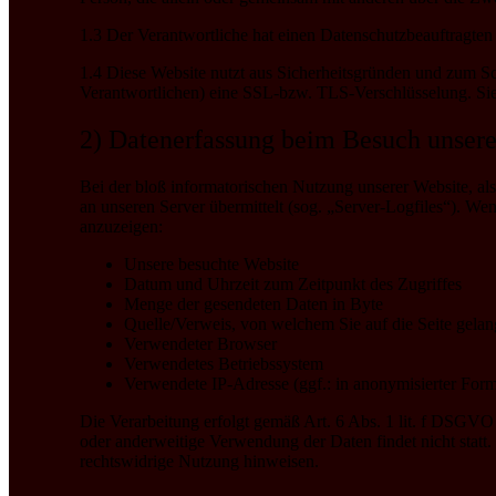
1.3 Der Verantwortliche hat einen Datenschutzbeauftragten b
1.4 Diese Website nutzt aus Sicherheitsgründen und zum Sc
Verantwortlichen) eine SSL-bzw. TLS-Verschlüsselung. Sie 
2) Datenerfassung beim Besuch unsere
Bei der bloß informatorischen Nutzung unserer Website, als
an unseren Server übermittelt (sog. „Server-Logfiles“). Wen
anzuzeigen:
Unsere besuchte Website
Datum und Uhrzeit zum Zeitpunkt des Zugriffes
Menge der gesendeten Daten in Byte
Quelle/Verweis, von welchem Sie auf die Seite gelan
Verwendeter Browser
Verwendetes Betriebssystem
Verwendete IP-Adresse (ggf.: in anonymisierter For
Die Verarbeitung erfolgt gemäß Art. 6 Abs. 1 lit. f DSGVO a
oder anderweitige Verwendung der Daten findet nicht statt. 
rechtswidrige Nutzung hinweisen.