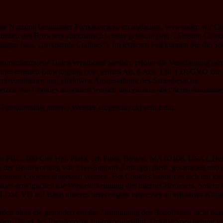
die Nutzung bestimmter Funktionen zu ermöglichen, verwenden wir Cook
ießen des Browsers automatisch wieder gelöscht (sog. „Session-Cookies
ngen (sog. „persistente Cookies“). Im letzteren Fall können Sie die S
ersonenbezogene Daten verarbeitet werden, erfolgt die Verarbeitung g
iner erteilten Einwilligung oder gemäß Art. 6 Abs. 1 lit. f DSGVO zur
enfreundlichen und effektiven Ausgestaltung des Seitenbesuchs.
s Setzen von Cookies informiert werden und einzeln über deren Annahm
Funktionalität unserer Website eingeschränkt sein kann.
ut PBC, 100 City Hall Plaza, 5th Floor, Boston, MA 02108, USA („He
 der Beantwortung von Live-Support-Anfragen dient, gesammelt und g
önnen Cookies eingesetzt werden. Bei Cookies handelt es sich um klein
kies ermöglichen die Wiedererkennung des Internet-Browsers. Sofern 
t. f DSGVO auf Basis unseres berechtigten Interesses an effektiver Kun
en ohne die gesondert erteilte Zustimmung des Betroffenen nicht dazu
er den Träger des Pseudonyms zusammengeführt. Um die Speicherung v