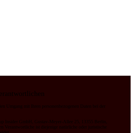
erantwortlichen
r den Umgang mit Ihren personenbezogenen Daten bei der
tup Insider GmbH, Gustav-Meyer-Allee 25, 13355 Berlin,
erantwortliche ist diejenige natürliche oder juristische
eidet.