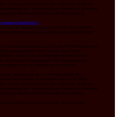
egte Cookies gelöscht werden. Das Abschalten sämtlicher
 Datenerhebung und –speicherung zum Zwecke der Erstellung
iderspruch formlos per E-Mail an die im Impressum
/company/legal/privacy/
f Basis der Standardvertragsklauseln der Europäischen
beitungsvertrag kann bei Interesse unter nachstehender
Spot“), anonymisierte Daten zum Zweck der Webanalyse und
diesen anonymisierten Daten können unter einem
dateien, die lokal im Zwischenspeicher des Internet-
die so erhobenen Informationen einen Personenbezug
denbetreuung und der statistischen Analyse des
nutzt, den Besucher dieser Website persönlich zu
von HubSpot-Cookies zu vermeiden, können Sie Ihren
egte Cookies gelöscht werden. Das Abschalten sämtlicher
 Datenerhebung und –speicherung zum Zwecke der Erstellung
iderspruch formlos per E-Mail an die im Impressum
unserer Kunden zu schützen und sie nicht an Dritte