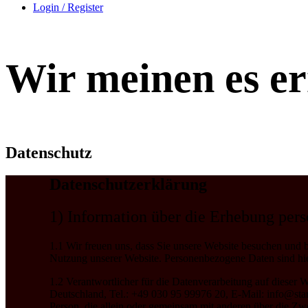
Login / Register
Wir meinen es ern
Datenschutz
Datenschutzerklärung
1) Information über die Erhebung per
1.1 Wir freuen uns, dass Sie unsere Website besuchen und 
Nutzung unserer Website. Personenbezogene Daten sind hierb
1.2 Verantwortlicher für die Datenverarbeitung auf diese
Deutschland, Tel.: +49 030 95 99976 20, E-Mail: info@start
Person, die allein oder gemeinsam mit anderen über die Z