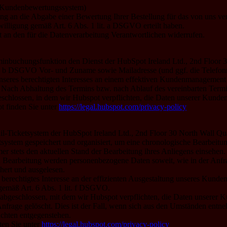
n Kundenbewertungssystem)
ng an die Abgabe einer Bewertung Ihrer Bestellung für das von uns ve
willigung gemäß Art. 6 Abs. 1 lit. a DSGVO erteilt haben.
t an den für die Datenverarbeitung Verantwortlichen widerrufen.
erminbuchungsfunktion den Dienst der HubSpot Ireland Ltd., 2nd Floor 
. b DSGVO Vor- und Zuname sowie Mailadresse (und ggf. die Telefonnu
nseres berechtigten Interesses an einem effektiven Kundenmanagement
rt. Nach Abhaltung des Termins bzw. nach Ablauf des vereinbarten Ter
eschlossen, in dem wir Hubspot verpflichten, die Daten unserer Kunde
 finden Sie unter
https://legal.hubspot.com/privacy-policy
Ticketsystem der HubSpot Ireland Ltd., 2nd Floor 30 North Wall Quay
system gespeichert und organisiert, um eine chronologische Bearbeitun
r stets den aktuellen Stand der Bearbeitung ihres Anliegens einsehen.
n Bearbeitung werden personenbezogene Daten soweit, wie in der Anfra
hert und ausgelesen.
r berechtigtes Interesse an der effizienten Ausgestaltung unseres Kund
gemäß Art. 6 Abs. 1 lit. f DSGVO.
abgeschlossen, mit dem wir Hubspot verpflichten, die Daten unserer Ku
frage gelöscht. Dies ist der Fall, wenn sich aus den Umständen entneh
ichten entgegenstehen.
ten Sie unter
https://legal.hubspot.com/privacy-policy