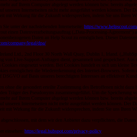
es mehr auf Ihrem Computer abgelegt werden können bzw. bereits abgel
auf unseren Internetseiten nicht mehr ausgeführt werden können. Der
eit mit Wirkung für die Zukunft widersprechen, indem Sie uns Ihren W
Sie unter der nachstehenden Internetseite:
https://www.helpscout.com
ut einen Datenverarbeitungsauftrag („Data-Processing-Agreement“) au
onenbezogenen Daten an Help Scout zu ermöglichen. Dieser Datenverar
.com/company/legal/dpa/
Ireland Ltd., 2nd Floor 30 North Wall Quay, Dublin 1, Irland. („Hub
ng von Live-Support-Anfragen dient, gesammelt und gespeichert. Aus 
Cookies eingesetzt werden. Bei Cookies handelt es sich um kleine Text
kies ermöglichen die Wiedererkennung des Internet-Browsers. Sofern 
t. f DSGVO auf Basis unseres berechtigten Interesses an effektiver Kun
ohne die gesondert erteilte Zustimmung des Betroffenen nicht dazu be
er den Träger des Pseudonyms zusammengeführt. Um die Speicherung 
es mehr auf Ihrem Computer abgelegt werden können bzw. bereits abgel
auf unseren Internetseiten nicht mehr ausgeführt werden können. Der
eit mit Wirkung für die Zukunft widersprechen, indem Sie uns Ihren W
abgeschlossen, mit dem wir den Anbieter dazu verpflichten, die Daten 
er einsehen:
https://legal.hubspot.com/privacy-policy