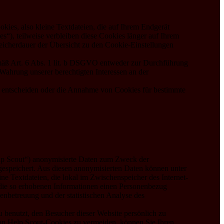
ies, also kleine Textdateien, die auf Ihrem Endgerät
“), teilweise verbleiben diese Cookies länger auf Ihrem
peicherdauer der Übersicht zu den Cookie-Einstellungen
emäß Art. 6 Abs. 1 lit. b DSGVO entweder zur Durchführung
 Wahrung unserer berechtigten Interessen an der
e entscheiden oder die Annahme von Cookies für bestimmte
lp Scout“) anonymisierte Daten zum Zweck der
espeichert. Aus diesen anonymisierten Daten können unter
e Textdateien, die lokal im Zwischenspeicher des Internet-
die so erhobenen Informationen einen Personenbezug
denbetreuung und der statistischen Analyse des
 benutzt, den Besucher dieser Website persönlich zu
on Help Scout-Cookies zu vermeiden, können Sie Ihren