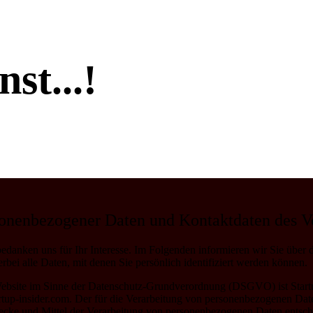
st...!
sonenbezogener Daten und Kontaktdaten des V
bedanken uns für Ihr Interesse. Im Folgenden informieren wir Sie übe
ei alle Daten, mit denen Sie persönlich identifiziert werden können.
r Website im Sinne der Datenschutz-Grundverordnung (DSGVO) ist Star
up-insider.com. Der für die Verarbeitung von personenbezogenen Daten V
wecke und Mittel der Verarbeitung von personenbezogenen Daten entsch