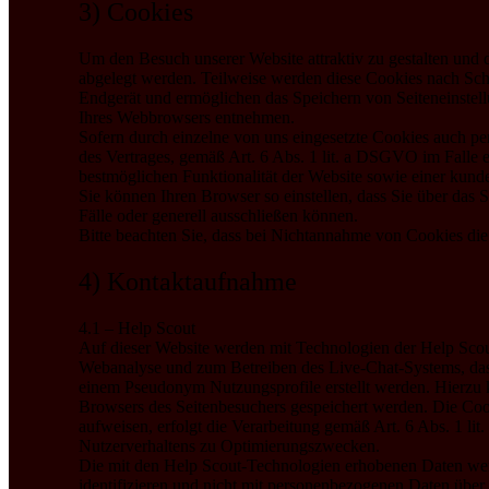
3) Cookies
Um den Besuch unserer Website attraktiv zu gestalten und 
abgelegt werden. Teilweise werden diese Cookies nach Schl
Endgerät und ermöglichen das Speichern von Seiteneinstellu
Ihres Webbrowsers entnehmen.
Sofern durch einzelne von uns eingesetzte Cookies auch p
des Vertrages, gemäß Art. 6 Abs. 1 lit. a DSGVO im Falle e
bestmöglichen Funktionalität der Website sowie einer kund
Sie können Ihren Browser so einstellen, dass Sie über da
Fälle oder generell ausschließen können.
Bitte beachten Sie, dass bei Nichtannahme von Cookies die 
4) Kontaktaufnahme
4.1 – Help Scout
Auf dieser Website werden mit Technologien der Help Sco
Webanalyse und zum Betreiben des Live-Chat-Systems, das
einem Pseudonym Nutzungsprofile erstellt werden. Hierzu k
Browsers des Seitenbesuchers gespeichert werden. Die Coo
aufweisen, erfolgt die Verarbeitung gemäß Art. 6 Abs. 1 li
Nutzerverhaltens zu Optimierungszwecken.
Die mit den Help Scout-Technologien erhobenen Daten werd
identifizieren und nicht mit personenbezogenen Daten üb