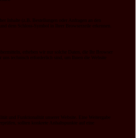
er Inhalte (z.B. Bestellungen oder Anfragen an den
 und dem Schloss-Symbol in Ihrer Browserzeile erkennen.
übermitteln, erheben wir nur solche Daten, die Ihr Browser
r uns technisch erforderlich sind, um Ihnen die Website
lität und Funktionalität unserer Website. Eine Weitergabe
erprüfen, sollten konkrete Anhaltspunkte auf eine