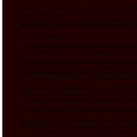
4.5 Im Rahmen der Kontaktaufnahme mit uns (z.B. per Kon
dafür erforderlichen Umfang – personenbezogene Daten verar
gemäß Art. 6 Abs. 1 lit. f DSGVO. Zielt Ihre Kontaktierung
gelöscht, wenn sich aus den Umständen entnehmen lässt, da
4.6 WhatsApp-Business
Wir bieten Besuchern unserer Webseite die Möglichkeit, 
2, Irland, in Kontakt zu treten. Hierfür verwenden wir di
Sofern Sie uns anlässlich eines konkreten Geschäfts (beis
genutzte Mobilfunknummer sowie – falls bereitgestellt – 
derselben Rechtsgrundlage werden wir Sie per WhatsApp ge
Ihre Anfrage einem bestimmten Vorgang zuordnen zu könn
Nutzen Sie unseren WhatsApp-Kontakt für allgemeine Anfra
Ihnen bei WhatsApp genutzte Mobilfunknummer sowie – falls
effizienten und zeitnahen Bereitstellung der gewünschten I
Ihre Daten werden stets nur zur Beantwortung Ihres Anliege
Bitte beachten Sie, dass WhatsApp Business Zugriff auf d
automatisch an einen Server des Mutterkonzerns Meta Plat
dessen Adressbuch ausschließlich die WhatsApp-Kontaktdat