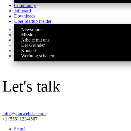
Community
Jobboard
Downloads
Über Startup Insider
Newsroom
Mission
Arbeite mit uns
Der Gründer
Kontakt
Werbung schalten
Let's talk
info@yourwebsite.com
+1 (555) 123-4567
Search