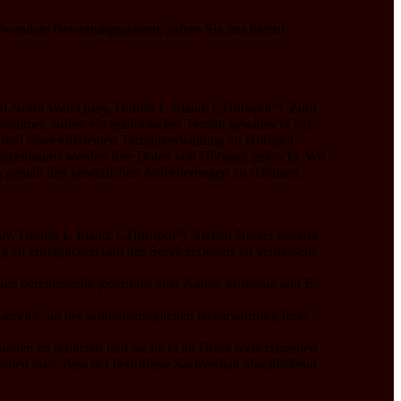
rwendete Bewertungssystem, sofern Sie uns hierzu
30 North Wall Quay, Dublin 1, Irland. („Hubspot“). Zum
mmer, sofern ein telefonischer Termin gewünscht ist)
 und einer effizienten Terminverwaltung an Hubspot
minzeitraums werden Ihre Daten von Hubspot gelöscht. Wir
n gemäß den gesetzlichen Anforderungen zu schützen.
, Dublin 1, Irland. („Hubspot“). Stellen Nutzer unserer
g zu ermöglichen und das Serviceerlebnis zu verbessern.
ge bereitgestellt, jedenfalls aber Name, Vorname und E-
enservice, an der schnellstmöglichen Beantwortung Ihres
nden zu schützen und sie nicht an Dritte weiterzugeben.
men lässt, dass der betroffene Sachverhalt abschließend