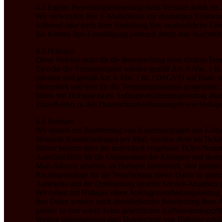
4.2 Eigene Bewertungserinnerung (kein Versand durch ei
Wir verwenden Ihre E-Mailadresse zur einmaligen Erinneru
während oder nach Ihrer Bestellung Ihre ausdrückliche Ein
Sie können Ihre Einwilligung jederzeit durch eine Nachrich
4.3 Hubspot
Diese Website nutzt für die Bereitstellung einer Online-T
Zwecke der Terminvergabe werden gemäß Art. 6 Abs. 1 lit
erhoben und gemäß Art. 6 Abs. 1 lit. f DSGVO auf Basis u
übermittelt und dort für die Terminorganisation gespeiche
haben mit Hubspot einen Auftragsverarbeitungsvertrag abg
Einzelheiten zu den Datenschutzbestimmungen von Hubspot
4.4 Hubspot
Wir nutzen zur Bearbeitung von Kundenanfragen das E-Mail-
Webseite Kontaktanfragen per Mail, werden diese im Ticket
Nutzer können über die individuell vergebene Ticket-Numme
Ausschließlich für die Organisation der Anfragen und dere
Mail-Adresse erhoben, an Hubspot übermittelt, dort gespeic
Rechtsgrundlage für die Verarbeitung dieser Daten ist unse
Anliegens und der Optimierung unseres Service-Angebots 
Wir haben mit Hubspot einen Auftragsverarbeitungsvertrag 
Ihre Daten werden nach abschließender Bearbeitung Ihrer An
geklärt ist und sofern keine gesetzlichen Aufbewahrungspfl
Weitere Informationen zum Datenschutz von Hubspot erhal