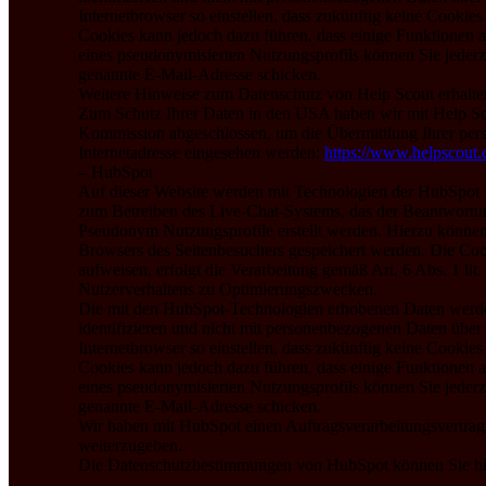
Internetbrowser so einstellen, dass zukünftig keine Cooki
Cookies kann jedoch dazu führen, dass einige Funktionen 
eines pseudonymisierten Nutzungsprofils können Sie jederz
genannte E-Mail-Adresse schicken.
Weitere Hinweise zum Datenschutz von Help Scout erhalten 
Zum Schutz Ihrer Daten in den USA haben wir mit Help Sco
Kommission abgeschlossen, um die Übermittlung Ihrer pers
Internetadresse eingesehen werden:
https://www.helpscout
– HubSpot
Auf dieser Website werden mit Technologien der HubSpot 
zum Betreiben des Live-Chat-Systems, das der Beantwortu
Pseudonym Nutzungsprofile erstellt werden. Hierzu können 
Browsers des Seitenbesuchers gespeichert werden. Die Coo
aufweisen, erfolgt die Verarbeitung gemäß Art. 6 Abs. 1 li
Nutzerverhaltens zu Optimierungszwecken.
Die mit den HubSpot-Technologien erhobenen Daten werden 
identifizieren und nicht mit personenbezogenen Daten üb
Internetbrowser so einstellen, dass zukünftig keine Cooki
Cookies kann jedoch dazu führen, dass einige Funktionen 
eines pseudonymisierten Nutzungsprofils können Sie jederz
genannte E-Mail-Adresse schicken.
Wir haben mit HubSpot einen Auftragsverarbeitungsvertrag 
weiterzugeben.
Die Datenschutzbestimmungen von HubSpot können Sie hi