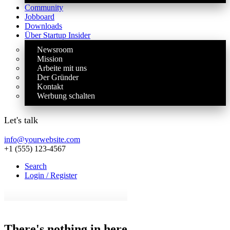
Community
Jobboard
Downloads
Über Startup Insider
Newsroom
Mission
Arbeite mit uns
Der Gründer
Kontakt
Werbung schalten
Let's talk
info@yourwebsite.com
+1 (555) 123-4567
Search
Login / Register
There's nothing in here