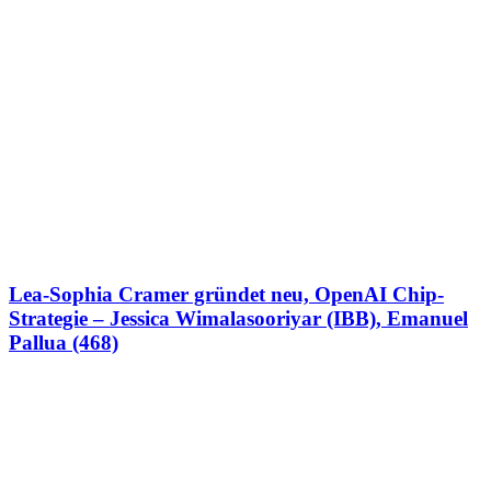
Lea-Sophia Cramer gründet neu, OpenAI Chip-
Strategie – Jessica Wimalasooriyar (IBB), Emanuel
Pallua (468)