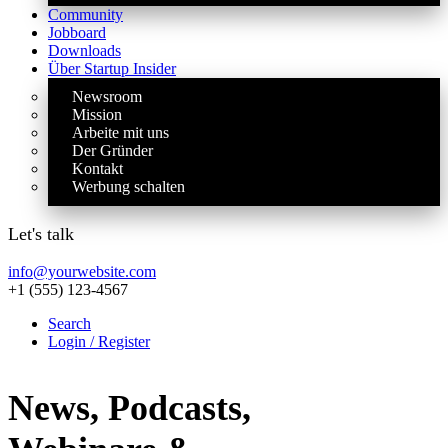
Community
Jobboard
Downloads
Über Startup Insider
Newsroom
Mission
Arbeite mit uns
Der Gründer
Kontakt
Werbung schalten
Let's talk
info@yourwebsite.com
+1 (555) 123-4567
Search
Login / Register
News, Podcasts,