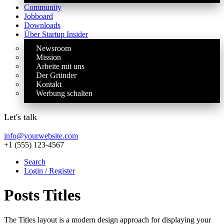
Community
Jobboard
Downloads
Über Startup Insider
Newsroom
Mission
Arbeite mit uns
Der Gründer
Kontakt
Werbung schalten
Let's talk
info@yourwebsite.com
+1 (555) 123-4567
Search
Login / Register
Posts Titles
The Titles layout is a modern design approach for displaying your