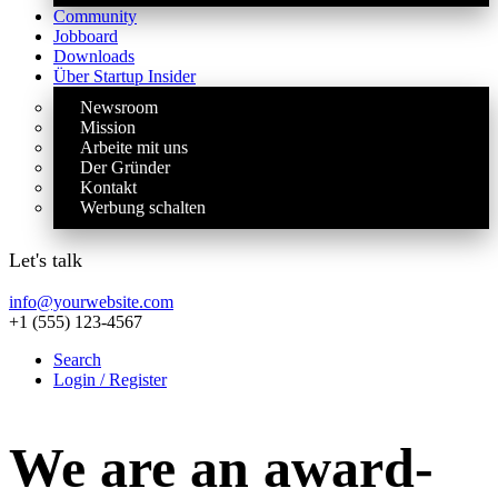
Community
Jobboard
Downloads
Über Startup Insider
Newsroom
Mission
Arbeite mit uns
Der Gründer
Kontakt
Werbung schalten
Let's talk
info@yourwebsite.com
+1 (555) 123-4567
Search
Login / Register
We
are
an
award-