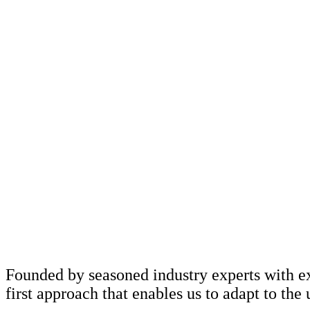
F
o
u
n
d
e
d
b
y
s
e
a
s
o
n
e
d
i
n
d
u
s
t
r
y
e
x
p
e
r
t
s
w
i
t
h
e
f
i
r
s
t
a
p
p
r
o
a
c
h
t
h
a
t
e
n
a
b
l
e
s
u
s
t
o
a
d
a
p
t
t
o
t
h
e