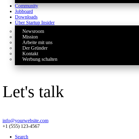
Community
Jobboard
Downloads
Über Startup Insider
Newsroom
Mission
Arbeite mit uns
Der Gründer
Kontakt
Werbung schalten
Let's talk
info@yourwebsite.com
+1 (555) 123-4567
Search