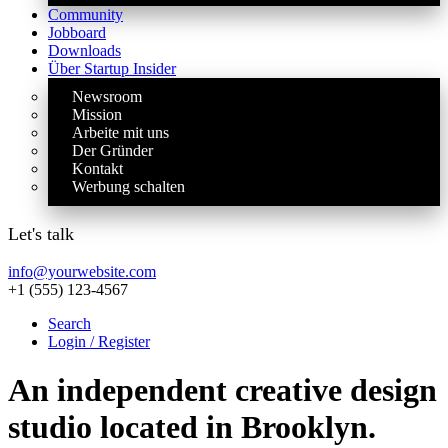
Community
Jobboard
Downloads
Über Startup Insider
Newsroom
Mission
Arbeite mit uns
Der Gründer
Kontakt
Werbung schalten
Let's talk
info@yourwebsite.com
+1 (555) 123-4567
Search
Login / Register
An independent creative design
studio located in Brooklyn.