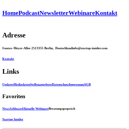
Home
Podcast
Newsletter
Webinare
Kontakt
Adresse
Gustav-Meyer-Allee 25
13355 Berlin, Deutschland
info@startup-insider.com
Kontakt
Links
Updates
Mediadaten
Stellenangebote
Datenschutz
Impressum
AGB
Favoriten
News
Jobboard
Aktuelle Webinare
Beratungsgespräch
Startup Insider