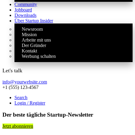
Community
Jobboard
Downloads
Über Startup Insider
Newsroom
Mission
Arbeite mit uns
Der Gründer
Kontakt
Werbung schalten
Let's talk
info@yourwebsite.com
+1 (555) 123-4567
Search
Login / Register
Der beste tägliche Startup-Newsletter
Jetzt abonnieren