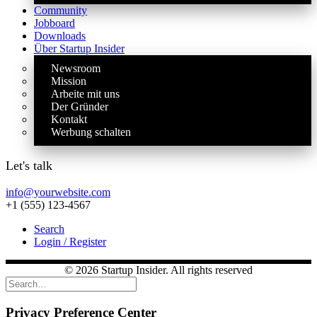
Community
Jobboard
Downloads
Über Startup Insider
Newsroom
Mission
Arbeite mit uns
Der Gründer
Kontakt
Werbung schalten
Let's talk
info@yourwebsite.com
+1 (555) 123-4567
Search
Login / Register
© 2026 Startup Insider. All rights reserved
Privacy Preference Center