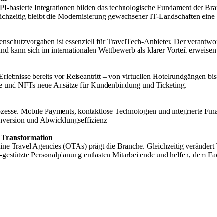
asierte Integrationen bilden das technologische Fundament der Branch
ichzeitig bleibt die Modernisierung gewachsener IT-Landschaften eine 
schutzvorgaben ist essenziell für TravelTech-Anbieter. Der verantwo
d kann sich im internationalen Wettbewerb als klarer Vorteil erweisen
rlebnisse bereits vor Reiseantritt – von virtuellen Hotelrundgängen bis
me und NFTs neue Ansätze für Kundenbindung und Ticketing.
ozesse. Mobile Payments, kontaktlose Technologien und integrierte Fi
nversion und Abwicklungseffizienz.
 Transformation
e Travel Agencies (OTAs) prägt die Branche. Gleichzeitig verändert 
I-gestützte Personalplanung entlasten Mitarbeitende und helfen, dem 