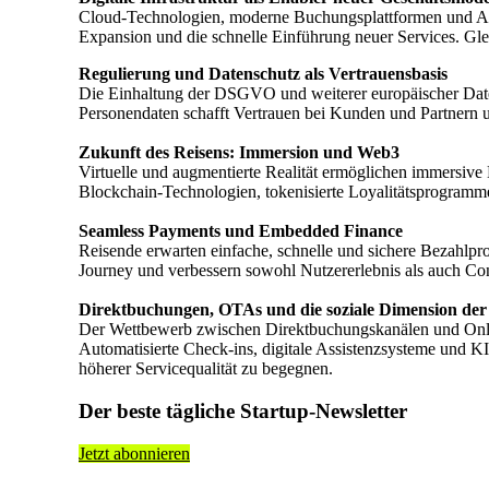
Cloud-Technologien, moderne Buchungsplattformen und API-b
Expansion und die schnelle Einführung neuer Services. Gle
Regulierung und Datenschutz als Vertrauensbasis
Die Einhaltung der DSGVO und weiterer europäischer Daten
Personendaten schafft Vertrauen bei Kunden und Partnern un
Zukunft des Reisens: Immersion und Web3
Virtuelle und augmentierte Realität ermöglichen immersive E
Blockchain-Technologien, tokenisierte Loyalitätsprogram
Seamless Payments und Embedded Finance
Reisende erwarten einfache, schnelle und sichere Bezahlpr
Journey und verbessern sowohl Nutzererlebnis als auch Co
Direktbuchungen, OTAs und die soziale Dimension der
Der Wettbewerb zwischen Direktbuchungskanälen und Onlin
Automatisierte Check-ins, digitale Assistenzsysteme und K
höherer Servicequalität zu begegnen.
Der beste tägliche Startup-Newsletter
Jetzt abonnieren