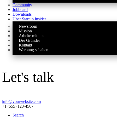
Community
Jobboard
Downloads
Über Startup Insider
Newsroom
Mission
Arbeite mit uns
Der Gründer
Kontakt
Werbung schalten
Let's talk
info@yourwebsite.com
+1 (555) 123-4567
Search