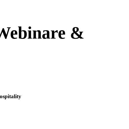
 Webinare &
spitality