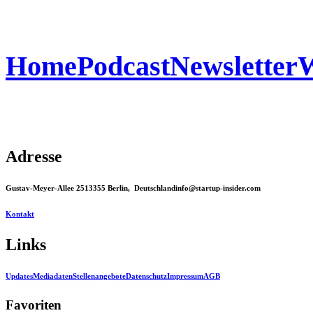
Home
Podcast
Newsletter
W
Adresse
Gustav-Meyer-Allee 25
13355 Berlin, Deutschland
info@startup-insider.com
Kontakt
Links
Updates
Mediadaten
Stellenangebote
Datenschutz
Impressum
AGB
Favoriten