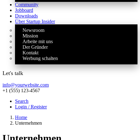
Community
Jobboard
Downloads
Über Startup Insider
Newsroom
Mission
Arbeite mit uns
Der Gründer
Kontakt
Werbung schalten
Let's talk
info@yourwebsite.com
+1 (555) 123-4567
Search
Login / Register
Home
Unternehmen
Unternehmen