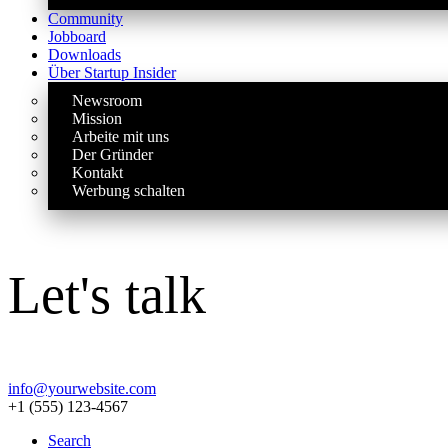
Community
Jobboard
Downloads
Über Startup Insider
Newsroom
Mission
Arbeite mit uns
Der Gründer
Kontakt
Werbung schalten
Let's talk
info@yourwebsite.com
+1 (555) 123-4567
Search