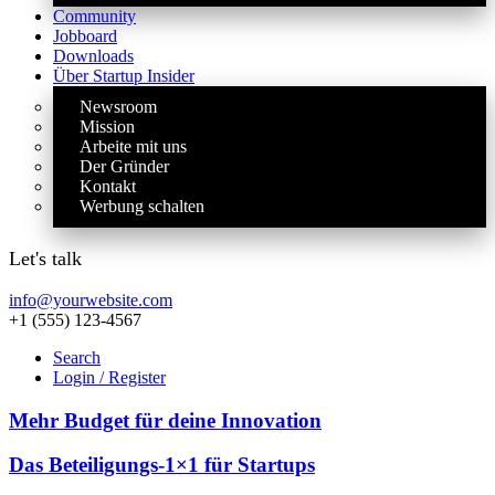
Community
Jobboard
Downloads
Über Startup Insider
Newsroom
Mission
Arbeite mit uns
Der Gründer
Kontakt
Werbung schalten
Let's talk
info@yourwebsite.com
+1 (555) 123-4567
Search
Login / Register
Mehr Budget für deine Innovation
Das Beteiligungs-1×1 für Startups