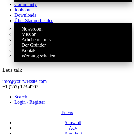
Community
Jobboard
Downloads
Über Startup Insider
Newsroom
Mission
Arbeite mit uns
Der Gründer
Kontakt
Werbung schalten
Let's talk
info@yourwebsite.com
+1 (555) 123-4567
Search
Login / Register
Filters
Show all
Adv
Branding