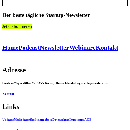
Der beste tägliche Startup-Newsletter
Jetzt abonnieren
Home
Podcast
Newsletter
Webinare
Kontakt
Adresse
Gustav-Meyer-Allee 25
13355 Berlin, Deutschland
info@startup-insider.com
Kontakt
Links
Updates
Mediadaten
Stellenangebote
Datenschutz
Impressum
AGB