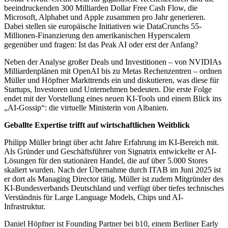
beeindruckenden 300 Milliarden Dollar Free Cash Flow, die
Microsoft, Alphabet und Apple zusammen pro Jahr generieren.
Dabei stellen sie europäische Initiativen wie DataCrunchs 55-
Millionen-Finanzierung den amerikanischen Hyperscalern
gegenüber und fragen: Ist das Peak AI oder erst der Anfang?
Neben der Analyse großer Deals und Investitionen – von NVIDIAs
Milliardenplänen mit OpenAI bis zu Metas Rechenzentren – ordnen
Müller und Höpfner Markttrends ein und diskutieren, was diese für
Startups, Investoren und Unternehmen bedeuten. Die erste Folge
endet mit der Vorstellung eines neuen KI-Tools und einem Blick ins
„AI-Gossip“: die virtuelle Ministerin von Albanien.
Geballte Expertise trifft auf wirtschaftlichen Weitblick
Philipp Müller bringt über acht Jahre Erfahrung im KI-Bereich mit.
Als Gründer und Geschäftsführer von Signatrix entwickelte er AI-
Lösungen für den stationären Handel, die auf über 5.000 Stores
skaliert wurden. Nach der Übernahme durch ITAB im Juni 2025 ist
er dort als Managing Director tätig. Müller ist zudem Mitgründer des
KI-Bundesverbands Deutschland und verfügt über tiefes technisches
Verständnis für Large Language Models, Chips und AI-
Infrastruktur.
Daniel Höpfner ist Founding Partner bei b10, einem Berliner Early