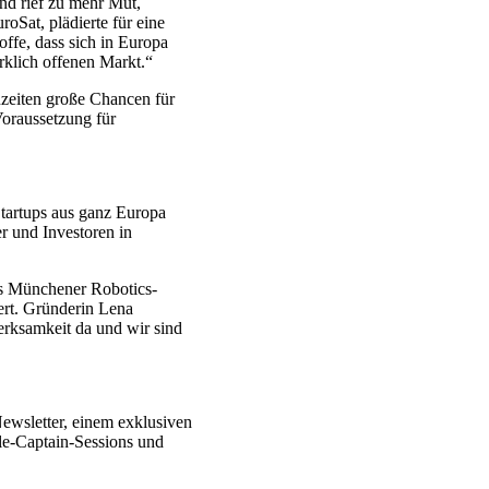
d rief zu mehr Mut,
Sat, plädierte für eine
ffe, dass sich in Europa
rklich offenen Markt.“
nzeiten große Chancen für
Voraussetzung für
Startups aus ganz Europa
r und Investoren in
as Münchener Robotics-
iert. Gründerin Lena
merksamkeit da und wir sind
Newsletter, einem exklusiven
le-Captain-Sessions und