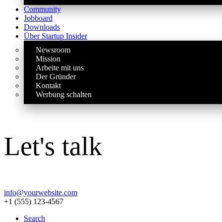
Community
Jobboard
Downloads
Über Startup Insider
Newsroom
Mission
Arbeite mit uns
Der Gründer
Kontakt
Werbung schalten
Let's talk
info@yourwebsite.com
+1 (555) 123-4567
Search