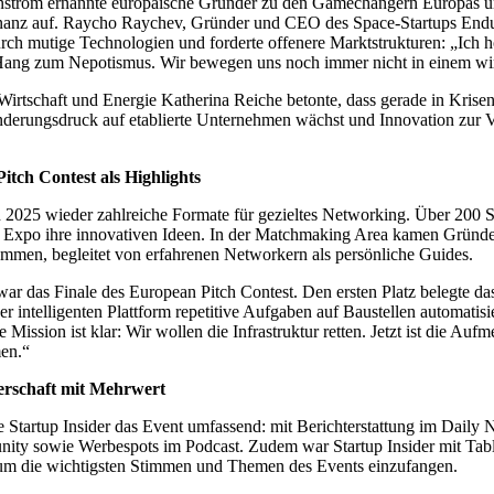
nström ernannte europäische Gründer zu den Gamechangern Europas un
anz auf. Raycho Raychev, Gründer und CEO des Space-Startups Enduro
ch mutige Technologien und forderte offenere Marktstrukturen: „Ich ho
r Hang zum Nepotismus. Wir bewegen uns noch immer nicht in einem wi
irtschaft und Energie Katherina Reiche betonte, dass gerade in Krise
änderungsdruck auf etablierte Unternehmen wächst und Innovation zur 
tch Contest als Highlights
h 2025 wieder zahlreiche Formate für gezieltes Networking. Über 200 
up Expo ihre innovativen Ideen. In der Matchmaking Area kamen Gründe
ammen, begleitet von erfahrenen Networkern als persönliche Guides.
ar das Finale des European Pitch Contest. Den ersten Platz belegte d
iner intelligenten Plattform repetitive Aufgaben auf Baustellen automatis
 Mission ist klar: Wir wollen die Infrastruktur retten. Jetzt ist die Auf
en.“
rschaft mit Mehrwert
e Startup Insider das Event umfassend: mit Berichterstattung im Daily 
ity sowie Werbespots im Podcast. Zudem war Startup Insider mit Tab
, um die wichtigsten Stimmen und Themen des Events einzufangen.