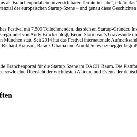
 uns als Branchenportal ein unverzichtbarer Termin im Jahr“, erklärt das
Potenzial der europäischen Startup-Szene – und genau diese Geschichten
liches Festival mit 7.500 Teilnehmenden, das sich an Startup-Gründer, I
t. Gegründet von Andy Bruckschlögl, Bernd Storm van’s Gravesande und
n München statt. Seit 2014 hat das Festival internationale Aufmerksamk
ir Richard Branson, Barack Obama und Arnold Schwarzenegger begrüß
rende Branchenportal für die Startup-Szene im DACH-Raum. Die Plattfo
en sowie eine Übersicht der wichtigsten Akteure und Events der deutsc
ften