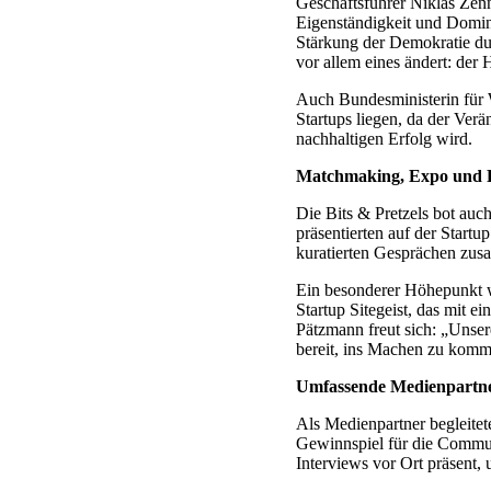
Geschäftsführer Niklas Zen
Eigenständigkeit und Domin
Stärkung der Demokratie dur
vor allem eines ändert: de
Auch Bundesministerin für W
Startups liegen, da der Ver
nachhaltigen Erfolg wird.
Matchmaking, Expo und Pi
Die Bits & Pretzels bot auc
präsentierten auf der Start
kuratierten Gesprächen zus
Ein besonderer Höhepunkt w
Startup Sitegeist, das mit e
Pätzmann freut sich: „Unsere
bereit, ins Machen zu komm
Umfassende Medienpartne
Als Medienpartner begleitet
Gewinnspiel für die Commun
Interviews vor Ort präsent