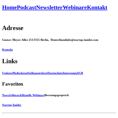
Home
Podcast
Newsletter
Webinare
Kontakt
Adresse
Gustav-Meyer-Allee 25
13355 Berlin, Deutschland
info@startup-insider.com
Kontakt
Links
Updates
Mediadaten
Stellenangebote
Datenschutz
Impressum
AGB
Favoriten
News
Jobboard
Aktuelle Webinare
Beratungsgespräch
Startup Insider