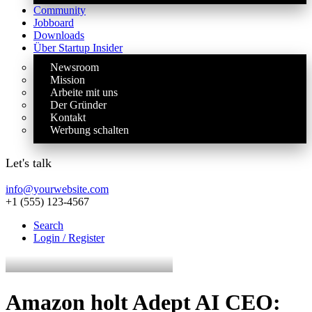
Community
Jobboard
Downloads
Über Startup Insider
Newsroom
Mission
Arbeite mit uns
Der Gründer
Kontakt
Werbung schalten
Let's talk
info@yourwebsite.com
+1 (555) 123-4567
Search
Login / Register
Amazon holt Adept AI CEO: