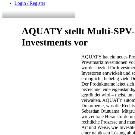
Login / Register
AQUATY stellt Multi-SPV-
Investments vor
AQUATY hat ein neues Produ
Privatmarktinvestitionen vo
wurde speziell für Investm
Investoren entwickelt und s
ermöglicht, beliebig viele D
Der Produktname leitet sic
bezeichnet eine eigenständig
gegründet wird – meist, um
verwalten. AQUATY automati
Dokumente, was die Rechtsko
Sebastian Otutuama, Mitgr
wir zentrale Herausforderu
rechtliche Prozesse und man
Art und Weise, wie Investit
einer nahtlosen Lösung abbi