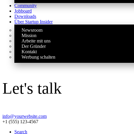
Community
Jobboard
Downloads
Über Startup Insider
Newsroom
Mission
Arbeite mit uns
Der Gründer
Kontakt
Werbung schalten
Let's talk
info@yourwebsite.com
+1 (555) 123-4567
Search