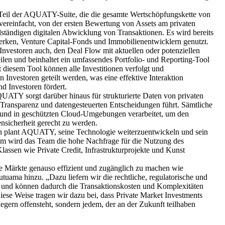
Teil der AQUATY-Suite, die die gesamte Wertschöpfungskette von
vereinfacht, von der ersten Bewertung von Assets am privaten
llständigen digitalen Abwicklung von Transaktionen. Es wird bereits
ken, Venture Capital-Fonds und Immobilienentwicklern genutzt.
 Investoren auch, den Deal Flow mit aktuellen oder potenziellen
eilen und beinhaltet ein umfassendes Portfolio- und Reporting-Tool
 diesem Tool können alle Investitionen verfolgt und
 Investoren geteilt werden, was eine effektive Interaktion
d Investoren fördert.
UATY sorgt darüber hinaus für strukturierte Daten von privaten
ransparenz und datengesteuerten Entscheidungen führt. Sämtliche
 und in geschützten Cloud-Umgebungen verarbeitet, um den
nsicherheit gerecht zu werden.
plant AQUATY, seine Technologie weiterzuentwickeln und sein
m wird das Team die hohe Nachfrage für die Nutzung des
lassen wie Private Credit, Infrastrukturprojekte und Kunst
ate Märkte genauso effizient und zugänglich zu machen wie
utuama hinzu. „Dazu liefern wir die rechtliche, regulatorische und
ur und können dadurch die Transaktionskosten und Komplexitäten
diese Weise tragen wir dazu bei, dass Private Market Investments
nlegern offensteht, sondern jedem, der an der Zukunft teilhaben