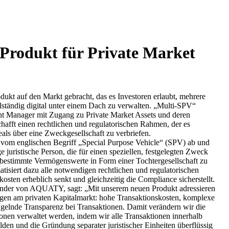
Produkt für Private Market
kt auf den Markt gebracht, das es Investoren erlaubt, mehrere
llständig digital unter einem Dach zu verwalten. „Multi-SPV“
ent Manager mit Zugang zu Private Market Assets und deren
chafft einen rechtlichen und regulatorischen Rahmen, der es
eals über eine Zweckgesellschaft zu verbriefen.
h vom englischen Begriff „Special Purpose Vehicle“ (SPV) ab und
e juristische Person, die für einen speziellen, festgelegten Zweck
 bestimmte Vermögenswerte in Form einer Tochtergesellschaft zu
siert dazu alle notwendigen rechtlichen und regulatorischen
sten erheblich senkt und gleichzeitig die Compliance sicherstellt.
ünder von AQUATY, sagt: „Mit unserem neuen Produkt adressieren
ngen am privaten Kapitalmarkt: hohe Transaktionskosten, komplexe
gelnde Transparenz bei Transaktionen. Damit verändern wir die
ionen verwaltet werden, indem wir alle Transaktionen innerhalb
lden und die Gründung separater juristischer Einheiten überflüssig