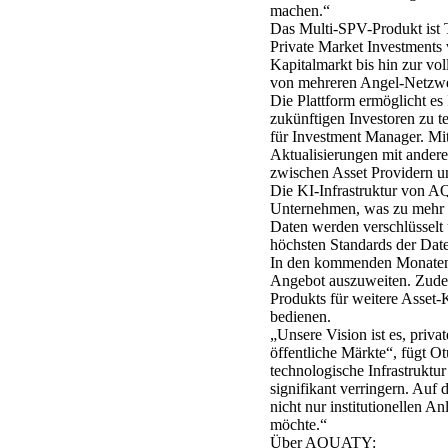
machen.“
Das Multi-SPV-Produkt ist 
Private Market Investments 
Kapitalmarkt bis hin zur vo
von mehreren Angel-Netzwer
Die Plattform ermöglicht es
zukünftigen Investoren zu t
für Investment Manager. Mit
Aktualisierungen mit anderen
zwischen Asset Providern un
Die KI-Infrastruktur von AQ
Unternehmen, was zu mehr T
Daten werden verschlüsselt
höchsten Standards der Date
In den kommenden Monaten 
Angebot auszuweiten. Zude
Produkts für weitere Asset-K
bedienen.
„Unsere Vision ist es, priv
öffentliche Märkte“, fügt Ot
technologische Infrastrukt
signifikant verringern. Auf 
nicht nur institutionellen A
möchte.“
Über AQUATY: