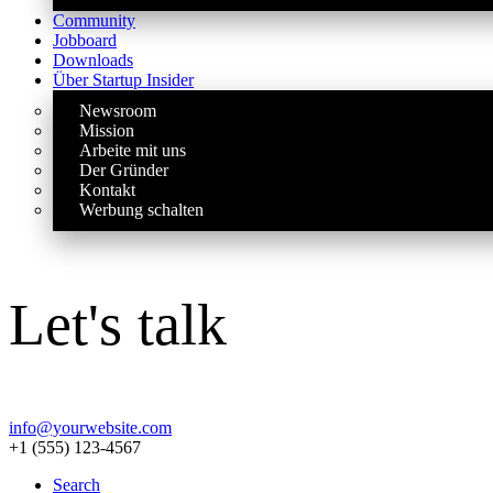
Community
Jobboard
Downloads
Über Startup Insider
Newsroom
Mission
Arbeite mit uns
Der Gründer
Kontakt
Werbung schalten
Let's talk
info@yourwebsite.com
+1 (555) 123-4567
Search