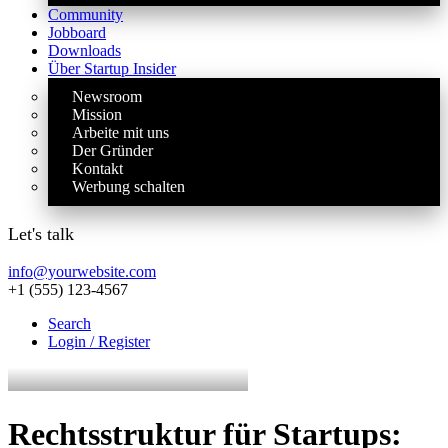
Community
Jobboard
Downloads
Über Startup Insider
Newsroom
Mission
Arbeite mit uns
Der Gründer
Kontakt
Werbung schalten
Let's talk
info@yourwebsite.com
+1 (555) 123-4567
Search
Login / Register
Rechtsstruktur für Startups: