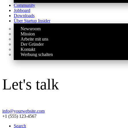
Community
Jobboard
Downloads
Über Startup Insider
Newsroom
Mission
Arbeite mit uns
Der Gründer
Kontakt
Werbung schalten
Let's talk
info@yourwebsite.com
+1 (555) 123-4567
Search