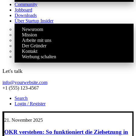
Community
Jobboard
Downloads
Über Startup Insider
Newsroom
Mission
Arbeite mit uns
Der Gründer
Kontakt
Werbung schalten
Let's talk
info@yourwebsite.com
+1 (555) 123-4567
Search
Login / Register
21. November 2025
OKR verstehen: So funktioniert die Zielsetzung in