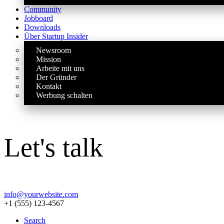
Community
Jobboard
Downloads
Über Startup Insider
Newsroom
Mission
Arbeite mit uns
Der Gründer
Kontakt
Werbung schalten
Let's talk
info@yourwebsite.com
+1 (555) 123-4567
Search