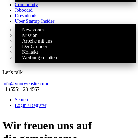
Community
Jobboard
Downloads
Über Startup Insider
Newsroom
Mission
Arbeite mit uns
Der Gründer
Kontakt
Werbung schalten
Let's talk
info@yourwebsite.com
+1 (555) 123-4567
Search
Login / Register
Wir freuen uns auf