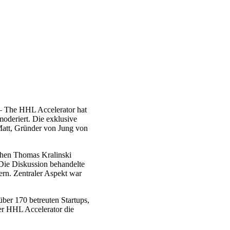
 – The HHL Accelerator hat
oderiert. Die exklusive
att, Gründer von Jung von
hen Thomas Kralinski
Die Diskussion behandelte
rn. Zentraler Aspekt war
ber 170 betreuten Startups,
der HHL Accelerator die