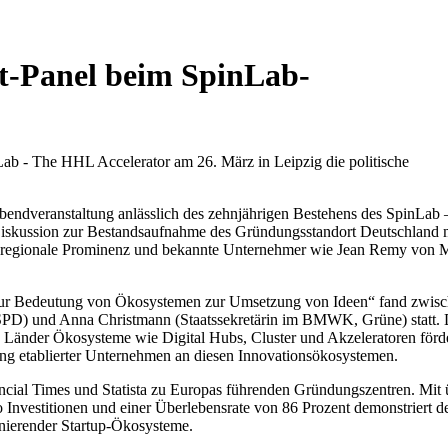
t-Panel beim SpinLab-
ab - The HHL Accelerator am 26. März in Leipzig die politische
bendveranstaltung anlässlich des zehnjährigen Bestehens des SpinLab
Diskussion zur Bestandsaufnahme des Gründungsstandort Deutschland m
e regionale Prominenz und bekannte Unternehmer wie Jean Remy von M
r Bedeutung von Ökosystemen zur Umsetzung von Ideen“ fand zwisc
PD) und Anna Christmann (Staatssekretärin im BMWK, Grüne) statt. 
Länder Ökosysteme wie Digital Hubs, Cluster und Akzeleratoren förde
ung etablierter Unternehmen an diesen Innovationsökosystemen.
ncial Times und Statista zu Europas führenden Gründungszentren. Mit ü
 Investitionen und einer Überlebensrate von 86 Prozent demonstriert 
onierender Startup-Ökosysteme.