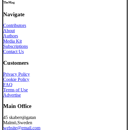
TheMag
Navigate
Contributors
About
Authors
Media Kit
Subscriptions
Contact Us
Customers
Privacy Policy
Cookie Policy
FAQ
Terms of Use
Advertise
Main Office
45 skabersjögatan
Malmö,Sweden
website@email.com