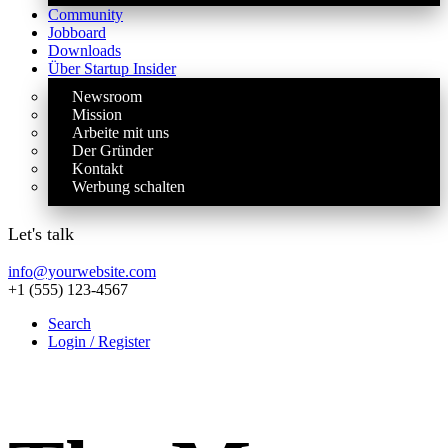
Community
Jobboard
Downloads
Über Startup Insider
Newsroom
Mission
Arbeite mit uns
Der Gründer
Kontakt
Werbung schalten
Let's talk
info@yourwebsite.com
+1 (555) 123-4567
Search
Login / Register