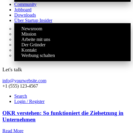
Community
Jobboard
Downloads
Über Startup Insider
Newsroom
Mission
Arbeite mit uns
Der Gründer
Kontakt
Werbung schalten
Let's talk
info@yourwebsite.com
+1 (555) 123-4567
Search
Login / Register
OKR verstehen: So funktioniert die Zielsetzung in
Unternehmen
Read More