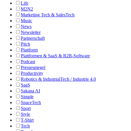
Life
M2N2
Marketing Tech & SalesTech
Music
News
Newsletter
Partnerschaft
Pitch
Plattform
Plattformen & SaaS & B2B-Software
Podcast
Pressespiegel
Productivity
Robotics & IndustrialTech / Industrie 4.0
SaaS
Sakana AI
Simple
SpaceTech
Sport
Style
T-Shirt
Tech