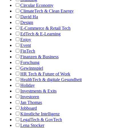
Circular Economy
ClimateTech & Clean Energy
David Ha
Design
E-Commerce & Retail Tech
EdTech & E-Learning
Enjoy
Event
FinTech
Finanzen & Business
Forschung
Gewinnspiel
HR Tech & Future of Work
HealthTech & digitale Gesundheit
Holiday
Investments & Exits
Investoren
Jan Thomas
Jobboard
Künstliche Intelligenz
LegalTech & GovTech
Lena Stocker