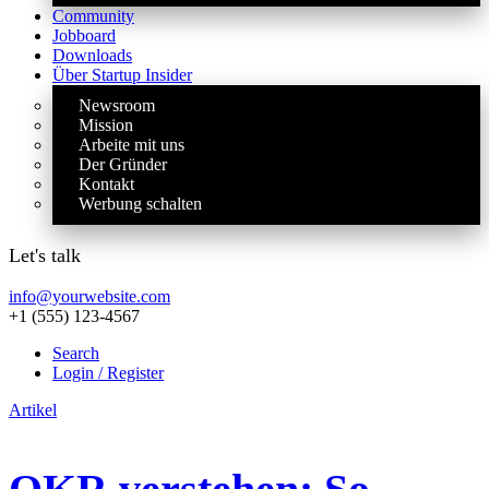
Community
Jobboard
Downloads
Über Startup Insider
Newsroom
Mission
Arbeite mit uns
Der Gründer
Kontakt
Werbung schalten
Let's talk
info@yourwebsite.com
+1 (555) 123-4567
Search
Login / Register
Artikel