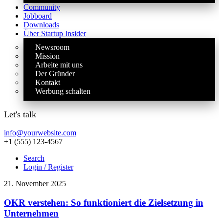
Community
Jobboard
Downloads
Über Startup Insider
Newsroom
Mission
Arbeite mit uns
Der Gründer
Kontakt
Werbung schalten
Let's talk
info@yourwebsite.com
+1 (555) 123-4567
Search
Login / Register
21. November 2025
OKR verstehen: So funktioniert die Zielsetzung in
Unternehmen