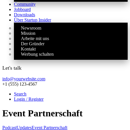
Community
Jobboard
Downloads
Über Startup Insider
Newsroom
Mission
Arbeite mit uns
Der Gründer
Kontakt
Werbung schalten
Let's talk
info@yourwebsite.com
+1 (555) 123-4567
Search
Login / Register
Event Partnerschaft
Podcast
Updates
Event Partnerschaft