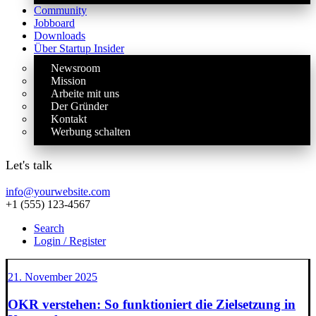
Community
Jobboard
Downloads
Über Startup Insider
Newsroom
Mission
Arbeite mit uns
Der Gründer
Kontakt
Werbung schalten
Let's talk
info@yourwebsite.com
+1 (555) 123-4567
Search
Login / Register
21. November 2025
OKR verstehen: So funktioniert die Zielsetzung in