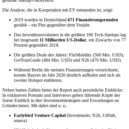
gesamte Startup-Ökosystem.
Die Analyse, die in Kooperation mit EY entstanden ist, zeigt:
2019 wurden in Deutschland
671 Finanzierungsrunden
gezählt – ein Plus gegenüber dem Vorjahr.
Das Investitionsvolumen in die größten 100 Tech-Startups lag
bei insgesamt
11 Milliarden US-Dollar
, ein Zuwachs von 77
Prozent gegenüber 2018.
Die größten Deals des Jahres: FlixMobility (560 Mio. USD),
GetYourGuide (484 Mio. USD) und N26 (470 Mio. USD).
Während Berlin die meisten Finanzierungen verzeichnete,
konnte Bayern im Jahr 2020 deutlich aufholen und sich als
zweiter Hotspot etablieren.
Neben harten Zahlen bietet der Report auch persönliche Einblicke:
In exklusiven Portraits und Interviews geben führende Köpfe der
Szene Einblick in ihre Investmentstrategien und Erwartungen an
Gründer:innen. Mit dabei sind u. a.:
Earlybird Venture Capital
(Investments: N26, UiPath,
smava)