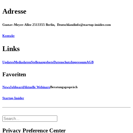
Adresse
Gustav-Meyer-Allee 25
13355 Berlin, Deutschland
info@startup-insider.com
Kontakt
Links
Updates
Mediadaten
Stellenangebote
Datenschutz
Impressum
AGB
Favoriten
News
Jobboard
Aktuelle Webinare
Beratungsgespräch
Startup Insider
Privacy Preference Center