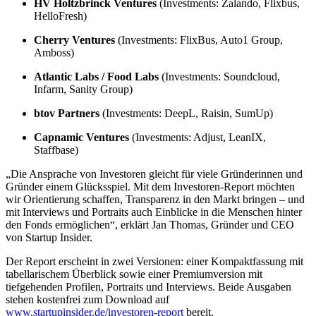
HV Holtzbrinck Ventures
(Investments: Zalando, Flixbus,
HelloFresh)
Cherry Ventures
(Investments: FlixBus, Auto1 Group,
Amboss)
Atlantic Labs / Food Labs
(Investments: Soundcloud,
Infarm, Sanity Group)
btov Partners
(Investments: DeepL, Raisin, SumUp)
Capnamic Ventures
(Investments: Adjust, LeanIX,
Staffbase)
„Die Ansprache von Investoren gleicht für viele Gründerinnen und
Gründer einem Glücksspiel. Mit dem Investoren-Report möchten
wir Orientierung schaffen, Transparenz in den Markt bringen – und
mit Interviews und Portraits auch Einblicke in die Menschen hinter
den Fonds ermöglichen“, erklärt Jan Thomas, Gründer und CEO
von Startup Insider.
Der Report erscheint in zwei Versionen: einer Kompaktfassung mit
tabellarischem Überblick sowie einer Premiumversion mit
tiefgehenden Profilen, Portraits und Interviews. Beide Ausgaben
stehen kostenfrei zum Download auf
www.startupinsider.de/investoren-report
bereit.