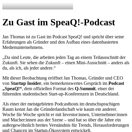
Zu Gast im SpeaQ!-Podcast
Jan Thomas ist zu Gast im Podcast SpeaQ! und spricht über seine
Erfahrungen als Gründer und den Aufbau eines datenbasierten
Medienunternehmens.
„Da sind Leute, die arbeiten jeden Tag an einem Teilausschnitt der
Zukunft. Sie sehen die Zukunft – einen Mini-Ausschnitt – anders als
du, als ich, als jeder andere.“
Mit dieser Beobachtung eröffnet Jan Thomas, Gründer und CEO
von
Startup Insider
, ein bemerkenswertes Gespräch im
Podcast
„SpeaQ!“
, dem offiziellen Format des
Q-Summit
, einer der
führenden studentischen Start-up-Konferenzen in Deutschland.
Als einer der meistgehörten Podcasthosts im deutschsprachigen
Raum kennt Jan die Gründerlandschaft wie kaum ein anderer.
Woche für Woche spricht er mit Investor:innen, Unternehmer:innen
und Macher:innen aus der Szene – und hat so über die Jahre ein
außergewöhnlich breites Verständnis für Trends, Herausforderungen
und Chancen im Startup-Ökosystem entwickelt.