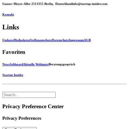
Gustav-Meyer-Allee 25
13355 Berlin, Deutschland
info@startup-insider.com
Kontakt
Links
Updates
Mediadaten
Stellenangebote
Datenschutz
Impressum
AGB
Favoriten
News
Jobboard
Aktuelle Webinare
Beratungsgespräch
Startup Insider
Privacy Preference Center
Privacy Preferences